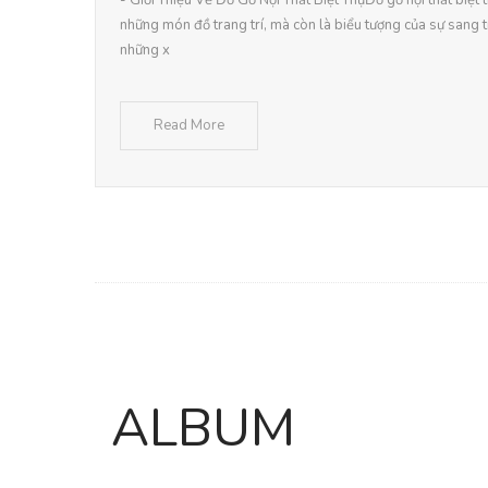
- Giới Thiệu Về Đồ Gỗ Nội Thất Biệt ThựĐồ gỗ nội thất biệt 
những món đồ trang trí, mà còn là biểu tượng của sự sang 
những x
Read More
ALBUM