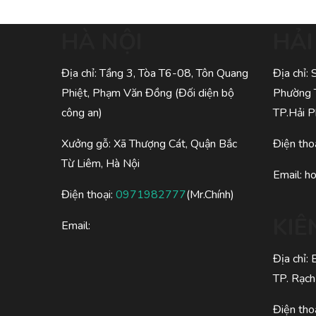
HÀ NỘI
HẢ
Địa chỉ: Tầng 3, Tòa T6-08, Tôn Quang
Địa chỉ:
Phiệt, Phạm Văn Đồng (Đối diện bộ
Phường 
công an)
TP.Hải 
Xưởng gỗ: Xã Thượng Cát, Quận Bắc
Điện tho
Từ Liêm, Hà Nội
Email:
h
Điện thoại:
0971982777
(Mr.Chính)
KIÊ
Email:
Địa chỉ:
TP. Rạch
Điện tho