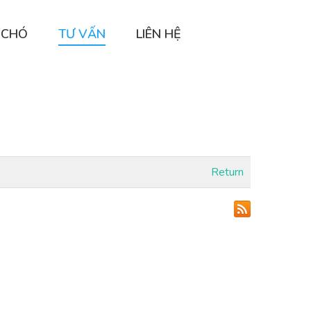
 CHÓ
TƯ VẤN
LIÊN HỆ
Return