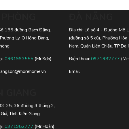
I PHÒNG
ĐÀ NẴNG
 Số 155 đường Bạch Đằng,
Địa chỉ: Lô số 4 - Đường Mê L
Thượng Lý, Q.Hồng Bàng,
(đường số 5 cũ), Phường Hòa
Phòng
Nam, Quận Liên Chiểu, TP.Đà
ại:
0961993555
(Mr.Sơn)
Điện thoại:
0971982777
(Mr.
oangson@morehome.vn
Email:
N GIANG
 B3-35, 36 đường 3 tháng 2,
 Giá, Tỉnh Kiên Giang
ại:
0971982777
(Mr.Hoàn)