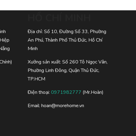
HỒ CHÍ MINH
inh
Địa chỉ: Số 10, Đường Số 33, Phường
 Hiệp
An Phú, Thành Phố Thủ Đức, Hồ Chí
 Nẵng
Minh
Chính)
Xưởng sản xuất: Số 260 Tô Ngọc Vân,
Phường Linh Đông, Quận Thủ Đức,
TP.HCM
Điện thoại:
0971982777
(Mr.Hoàn)
Email:
hoan@morehome.vn