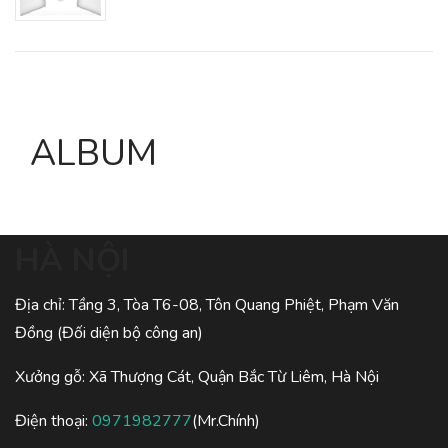
ALBUM
HÀ NỘI
Địa chỉ: Tầng 3, Tòa T6-08, Tôn Quang Phiệt, Phạm Văn
Đồng (Đối diện bộ công an)
Xưởng gỗ: Xã Thượng Cát, Quận Bắc Từ Liêm, Hà Nội
Điện thoại:
0971982777
(Mr.Chính)