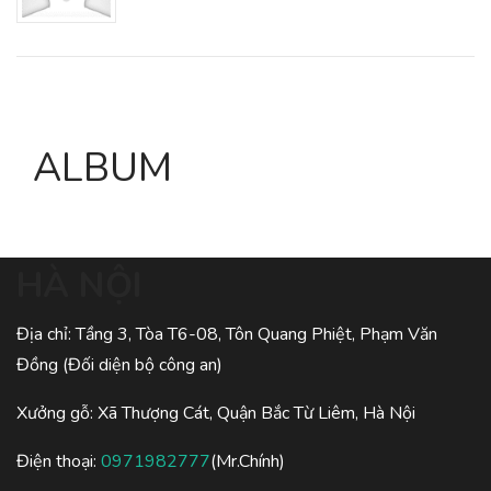
ALBUM
HÀ NỘI
Địa chỉ: Tầng 3, Tòa T6-08, Tôn Quang Phiệt, Phạm Văn
Đồng (Đối diện bộ công an)
Xưởng gỗ: Xã Thượng Cát, Quận Bắc Từ Liêm, Hà Nội
Điện thoại:
0971982777
(Mr.Chính)